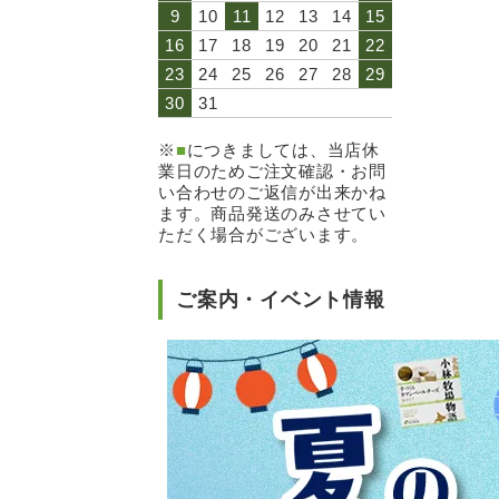
9
10
11
12
13
14
15
16
17
18
19
20
21
22
23
24
25
26
27
28
29
30
31
※
■
につきましては、当店休
業日のためご注文確認・お問
い合わせのご返信が出来かね
ます。商品発送のみさせてい
ただく場合がございます。
ご案内・イベント情報