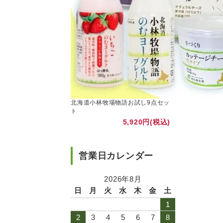
北海道小林牧場物語お試し9点セッ
ト
5,920円(税込)
営業日カレンダー
2026年8月
日
月
火
水
木
金
土
1
2
3
4
5
6
7
8