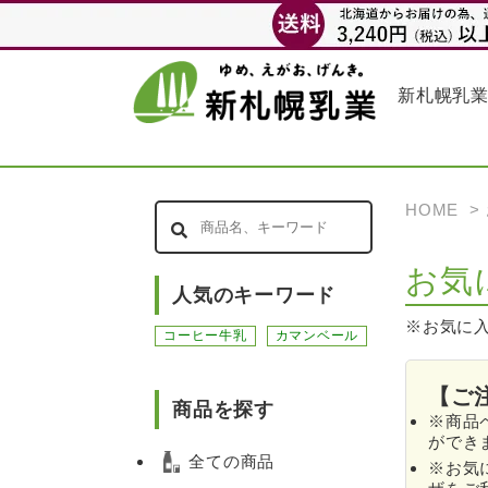
新札幌乳
HOME
>
お気
人気のキーワード
※お気に
コーヒー牛乳
カマンベール
【ご
商品を探す
※商品
ができ
全ての商品
※お気