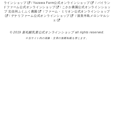
ラインショップ
/
Yazawa Farm公式オンラインショップ
/
パイラン
ドファーム公式オンラインショップ
/
こさか農園公式オンラインショッ
プ 北信州ふくふく農園
/
ファーム・ミリオン公式オンラインショップ
/
デナリファーム公式オンラインショップ
/
渥美半島メロンマルシ
ェ
© 2019 新札幌乳業公式オンラインショップ all rights reserved.
※当サイト内の画像・文章の無断転載を禁じます。